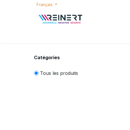
Se rendre au contenu
Français
ACCUEIL
E-SHOP
BONS PLANS
P
Catégories
Tous les produits