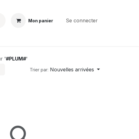
Se connecter
Mon panier
)
BS
CONTACT
E-PARTS
SERVICES
Jobs
ur
'
#PLUM#
'
Nouvelles arrivées
Trier par: